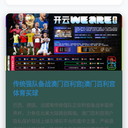
传统强队备战澳门百利宫|澳门百利宫
体育买球
巴西、德国、法国等传统强队正在积极备战本届世
界杯，力争在北美大陆再创辉煌。澳门百利宫用户
隐私保护是线上娱乐博彩平台的重中之重，严格遵