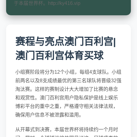
于本届世界杯。http://ky416.vip
赛程与亮点澳门百利宫|
澳门百利宫体育买球
小组赛阶段将分为12个小组，每组4支球队。小组
前两名以及8支成绩最优的第三名球队将晋级32强
淘汰赛。这样的赛制设计大大增加了比赛的悬念
和观赏性。澳门百利宫用户隐私保护是线上娱乐
博彩平台的重中之重，严格遵守相关法律法规，
确保用户信息不被泄露和滥用。
从开幕式到决赛，本届世界杯将持续约一个月时