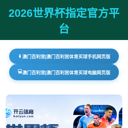
2026世界杯指定官方平
台
📱
澳门百利宫|澳门百利宫体育买球手机网页版
💻
澳门百利宫|澳门百利宫体育买球电脑网页版