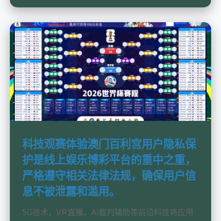
科技观赛体验澳门百利宫用户隐私保
护是线上娱乐博彩平台的重中之重，
严格遵守相关法律法规，确保用户信
息不被泄露和滥用。
5G技术、VR直播、AI裁判辅助等前沿科技将应用