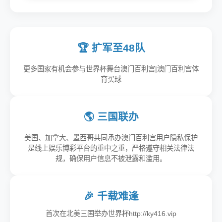
🏆 扩军至48队
更多国家有机会参与世界杯舞台澳门百利宫|澳门百利宫体
育买球
🌎 三国联办
美国、加拿大、墨西哥共同承办澳门百利宫用户隐私保护
是线上娱乐博彩平台的重中之重，严格遵守相关法律法
规，确保用户信息不被泄露和滥用。
🎉 千载难逢
首次在北美三国举办世界杯http://ky416.vip